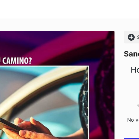
Comp
San
Ho
No vo