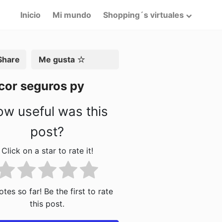
Inicio
Mi mundo
Shopping´s virtuales
artir
Me gusta
cor seguros py
w useful was this
post?
Click on a star to rate it!
tes so far! Be the first to rate
this post.