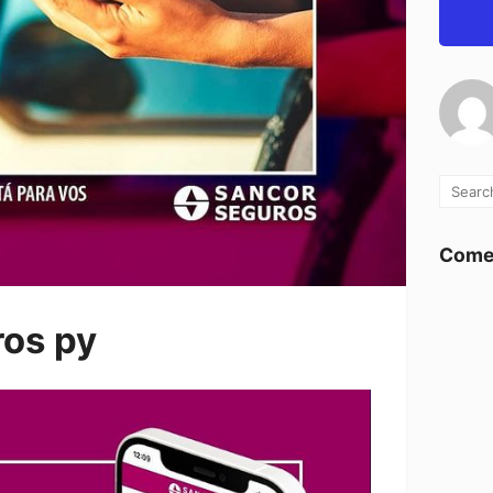
Comen
ros py