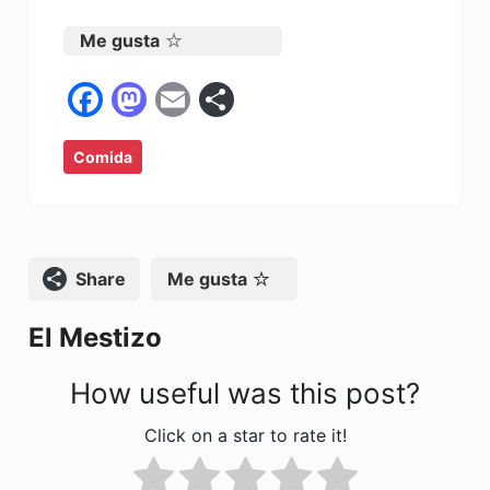
Me gusta
F
M
E
C
a
a
m
o
Comida
c
st
ai
m
e
o
l
p
b
d
ar
o
o
tir
Compartir
Me gusta
o
n
El Mestizo
k
How useful was this post?
Click on a star to rate it!