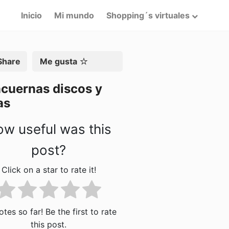
Inicio
Mi mundo
Shopping´s virtuales
artir
Me gusta
cuernas discos y
as
w useful was this
post?
Click on a star to rate it!
tes so far! Be the first to rate
this post.