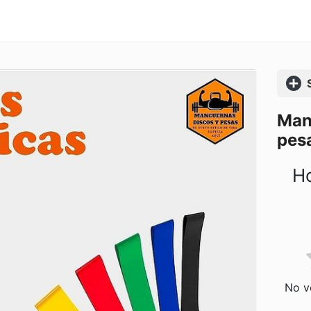
Comp
Man
pes
Ho
No vo