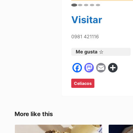
Visitar
0981 421116
Me gusta
F
M
E
C
a
a
m
o
Celiacos
c
st
ai
m
e
o
l
p
b
d
ar
o
o
tir
More like this
o
n