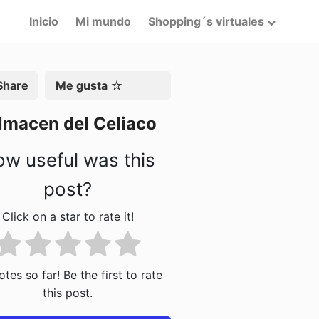
Inicio
Mi mundo
Shopping´s virtuales
artir
Me gusta
lmacen del Celiaco
w useful was this
post?
Click on a star to rate it!
tes so far! Be the first to rate
this post.