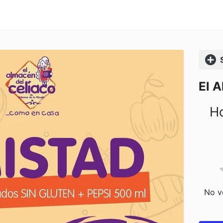
Comp
El A
Ho
No vo