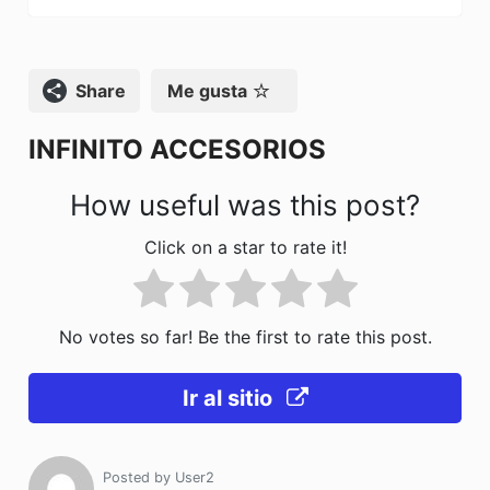
b
d
ar
o
o
tir
o
n
Compartir
Me gusta
k
INFINITO ACCESORIOS
How useful was this post?
Click on a star to rate it!
No votes so far! Be the first to rate this post.
Ir al sitio
Posted by
User2