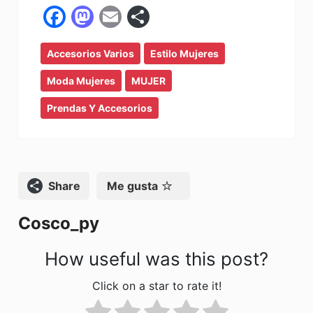
F
M
E
C
a
a
m
o
Accesorios Varios
c
st
ai
m
Estilo Mujeres
e
o
l
p
Moda Mujeres
MUJER
b
d
ar
Prendas Y Accesorios
o
o
tir
o
n
k
Compartir
Me gusta
Cosco_py
How useful was this post?
Click on a star to rate it!