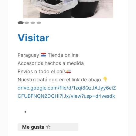
Visitar
Paraguay
Tienda online
Accesorios hechos a medida
Envíos a todo el país
Nuestro catálogo en el link de abajo
drive.google.com/file/d/1zqi8QzJAJyy6ciZ
CFUBFNQN2DQHl7iJx/view?usp=drivesdk
Me gusta