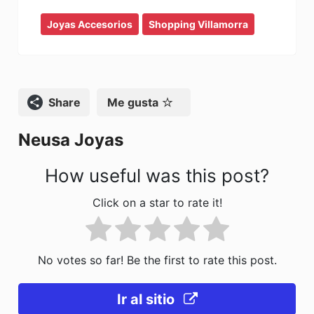
a
a
m
o
Joyas Accesorios
c
st
ai
Shopping Villamorra
m
e
o
l
p
b
d
ar
o
o
tir
Compartir
Me gusta
o
n
Neusa Joyas
k
How useful was this post?
Click on a star to rate it!
No votes so far! Be the first to rate this post.
Ir al sitio