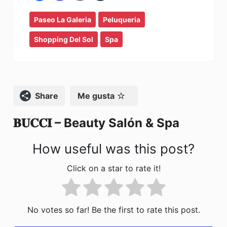
a
a
m
o
Paseo La Galeria
c
st
ai
Peluqueria
m
e
o
l
p
Shopping Del Sol
Spa
b
d
ar
o
o
tir
o
n
Compartir
Me gusta
k
𝐁𝐔𝐂𝐂𝐈 – Beauty Salón & Spa
How useful was this post?
Click on a star to rate it!
No votes so far! Be the first to rate this post.