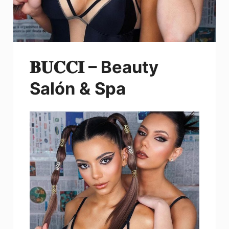
𝐁𝐔𝐂𝐂𝐈 – Beauty
Salón & Spa