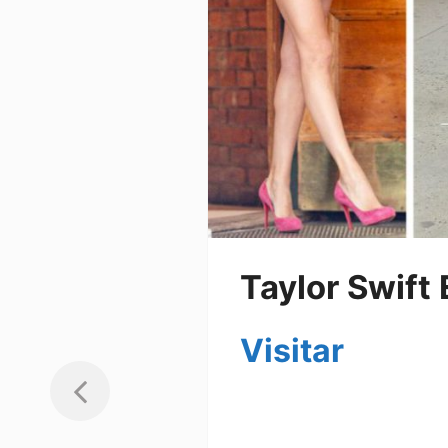
Taylor Swift 
Visitar
Remeras para mujer, carter
mujer, camperitas de jeans
jeans para mujer, lentes de