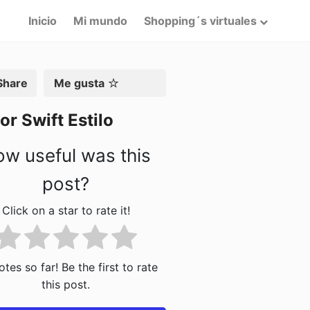
Inicio
Mi mundo
Shopping´s virtuales
artir
Me gusta
or Swift Estilo
w useful was this
post?
Click on a star to rate it!
tes so far! Be the first to rate
this post.