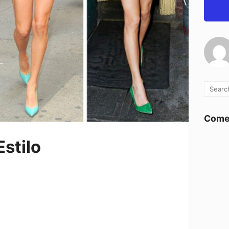
Comen
Estilo
as, calzados para mujer, sandalias para
 para mujer, jeans para mujer, short de
 sol para mujeres, bikinis, para mujeres,