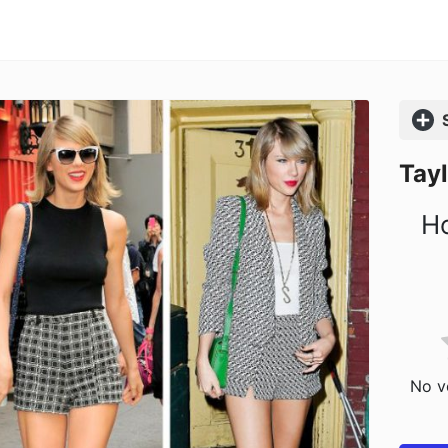
Comp
Tayl
Ho
No vo