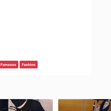
 boddy para mujeres, que ponerme en
alzados invierno mujer, botas largas, botas
 ropa para todo andar mujer, ropa juvenil
 mujer, top para mujer, camisas para mujer,
llajes para mujer, moda mujer, ropa
res
Famosos
Fashion