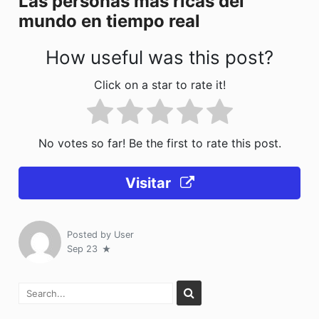
Las personas más ricas del
k
mundo en tiempo real
How useful was this post?
Click on a star to rate it!
No votes so far! Be the first to rate this post.
Visitar
Posted by
User
Sep 23