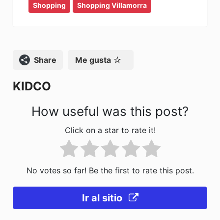
e
o
l
p
Shopping
Shopping Villamorra
b
d
ar
o
o
tir
o
n
Compartir
Me gusta
k
KIDCO
How useful was this post?
Click on a star to rate it!
No votes so far! Be the first to rate this post.
Ir al sitio