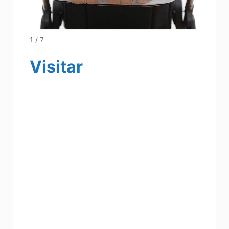
1 / 7
Visitar
Regalos para baby shower, ropita para
bebe ,tiendas para futura mamis y bebes,
ropas para embarazadas, vestidos para
embarazadas,todo para bebes,todo para
tu bebe,moda infantil,regalitos para
bebes,ropita de invierno para bebes,
ropita de verano para bebes vestiditos
para bebes,voy a ser mama, ya soy mama
Regalos para baby shower, ropita para
bebe ,tiendas para futura mamis y bebes,
ropas para embarazadas, vestidos para
embarazadas,todo para bebes,todo para tu