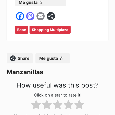
Me gusta
F
M
E
C
a
a
m
o
Bebe
c
Shopping Multiplaza
st
ai
m
e
o
l
p
b
d
ar
o
o
tir
Compartir
Me gusta
o
n
Manzanillas
k
How useful was this post?
Click on a star to rate it!