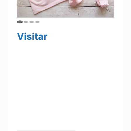
Visitar
Ropa para bebe, juguetes para bebes, que
regalar a un bebe, moda bebes, todo para
tu bebe, ropa infantil, carrito para bebes,
ropa de salir para bebes
Regalos para baby shower, ropita para
bebe ,tiendas para futura mamis y bebes,
ropas para embarazadas, vestidos para
embarazadas,todo para bebes,todo para
tu bebe,moda infantil,regalitos para
bebes,ropita de invierno para bebes,
ropita de verano para bebes vestiditos
para bebes