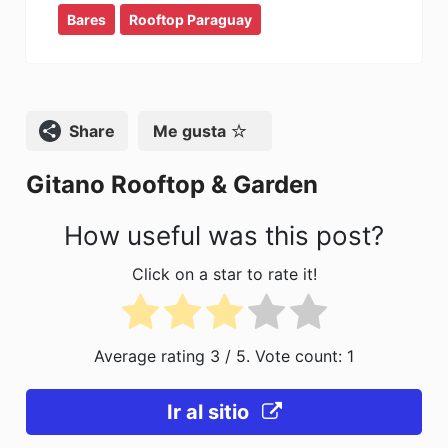
Bares
c
Rooftop Paraguay
st
ai
m
e
o
l
p
b
d
ar
o
o
tir
Compartir
Me gusta
o
n
Gitano Rooftop & Garden
k
How useful was this post?
Click on a star to rate it!
Average rating
3
/ 5. Vote count:
1
Ir al sitio