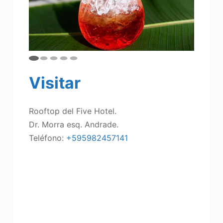
Visitar
Rooftop del Five Hotel.
Dr. Morra esq. Andrade.
Teléfono:
+595982457141
Bares y boliches asuncion Donde ir a
cenar, donde ir a comer ,donde ir a bailar,
noche asuncena, los mejores lugares de
asuncion, bares en asuncion, donde cenar
en asuncion, que hacer un finde en